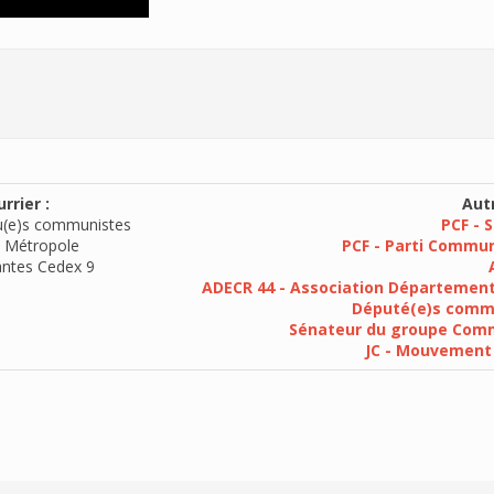
rrier :
Autr
u(e)s communistes
PCF - 
 Métropole
PCF - Parti Commun
ntes Cedex 9
ADECR 44 - Association Département
Député(e)s commu
Sénateur du groupe Commu
JC - Mouvement