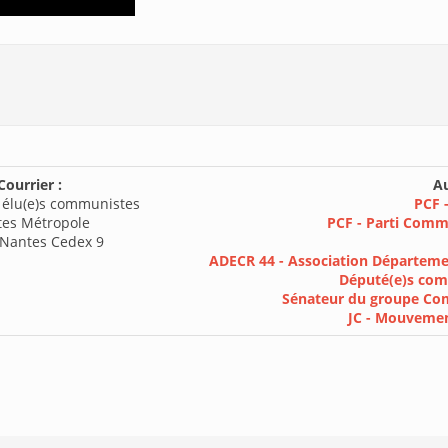
Courrier :
Au
 élu(e)s communistes
PCF -
es Métropole
PCF - Parti Comm
Nantes Cedex 9
ADECR 44 - Association Départeme
Député(e)s com
Sénateur du groupe Com
JC - Mouveme