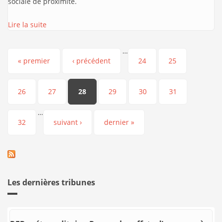
sociale de proximité.
Lire la suite
…
Pages
« premier
‹ précédent
24
25
26
27
28
29
30
31
…
32
suivant ›
dernier »
Les dernières tribunes