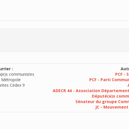
rrier :
Autr
u(e)s communistes
PCF - 
 Métropole
PCF - Parti Commun
ntes Cedex 9
ADECR 44 - Association Département
Député(e)s commu
Sénateur du groupe Commu
JC - Mouvement