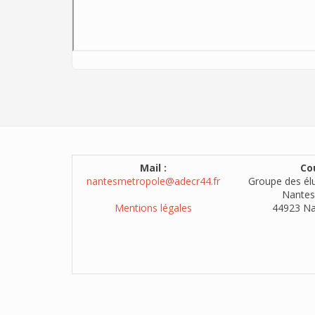
Mail :
Cou
nantesmetropole@adecr44.fr
Groupe des él
Nantes
Mentions légales
44923 Na