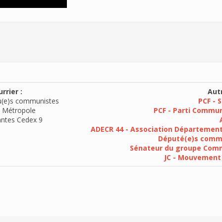
rrier :
Autr
u(e)s communistes
PCF - 
 Métropole
PCF - Parti Commun
ntes Cedex 9
ADECR 44 - Association Département
Député(e)s commu
Sénateur du groupe Commu
JC - Mouvement