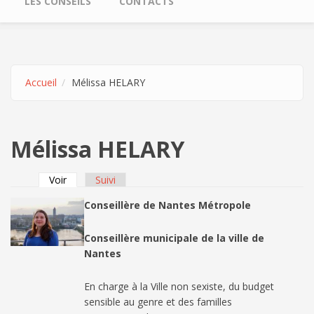
LES CONSEILS
CONTACTS
Accueil
Mélissa HELARY
Mélissa HELARY
Voir
(onglet actif)
Suivi
Onglets principaux
Conseillère de Nantes Métropole
Conseillère municipale de la ville de
Nantes
En charge à la Ville non sexiste, du budget
sensible au genre et des familles